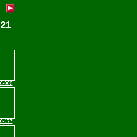
S21
30-008
30-177